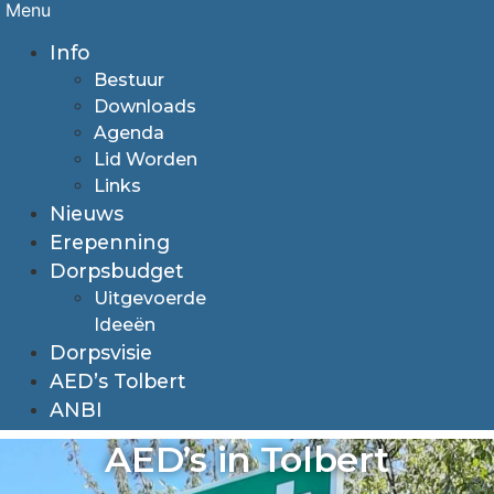
Menu
Info
Bestuur
Downloads
Agenda
Lid Worden
Links
Nieuws
Erepenning
Dorpsbudget
Uitgevoerde
Ideeën
Dorpsvisie
AED’s Tolbert
ANBI
AED’s in Tolbert