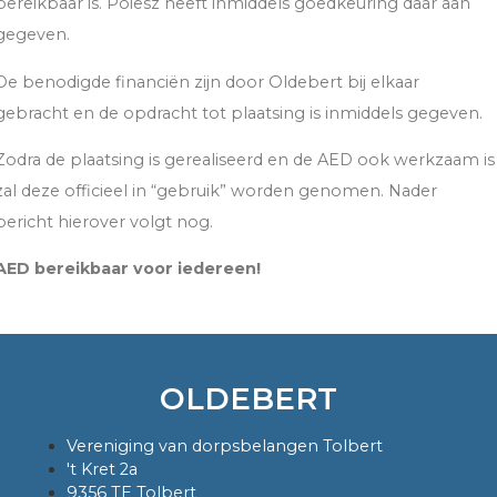
bereikbaar is. Poiesz heeft inmiddels goedkeuring daar aan
gegeven.
De benodigde financiën zijn door Oldebert bij elkaar
gebracht en de opdracht tot plaatsing is inmiddels gegeven.
Zodra de plaatsing is gerealiseerd en de AED ook werkzaam is
zal deze officieel in “gebruik” worden genomen. Nader
bericht hierover volgt nog.
AED bereikbaar voor iedereen!
OLDEBERT
Vereniging van dorpsbelangen Tolbert
't Kret 2a
9356 TE Tolbert