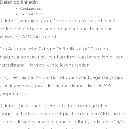
Delen op linkedin
Geplaatst op
24 april 2023
Oldebert, vereniging van Dorpsbelangen Tolbert, heeft
onderzoek gedaan naar de toegankelijkheid van de nu
aanwezige AED’S in Tolbert.
Een Automatische Externe Defibrillator (AED) is een
draagbaar apparaat dat het hartritme kan herstellen bij een
hartstilstand. Hiermee kun je levens redden.
Er zijn een aantal AED’S die niet openbaar toegankelijk zijn,
omdat deze zich bevinden achter deuren die niet 24/7
geopend zijn.
Oldebert heeft met Poiesz in Tolbert overlegd of er
mogelijke heden zijn voor het plaatsen van een AED aan de
buitenzijde van haar winkelpand in Tolbert, zodat deze 24/7