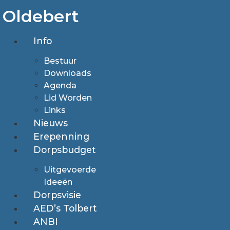
Ga
Oldebert
naar
de
Info
inhoud
Bestuur
Downloads
Agenda
Lid Worden
Links
Nieuws
Erepenning
Dorpsbudget
Uitgevoerde
Ideeën
Dorpsvisie
AED’s Tolbert
ANBI