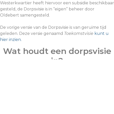
Westerkwartier heeft hiervoor een subsidie beschikbaar
gesteld, de Dorpsvisie is in “eigen” beheer door
Oldebert samengesteld.
De vorige versie van de Dorpsvisie is van geruime tijd
geleden. Deze versie genaamd
Toekomstvisie
kunt u
hier inzien.
Wat houdt een dorpsvisie
in?
Een dorpsvisie is een rode draad voor het bestuur van
Oldebert, vereniging van Dorpsbelangen Tolbert, dat
aangeeft wat er leeft in het dorp, en waarmee de
dorpsbelangenorganisatie zich bezig zou moeten
houden op het gebied van leefbaarheid in de ruimste
zin van het woord.