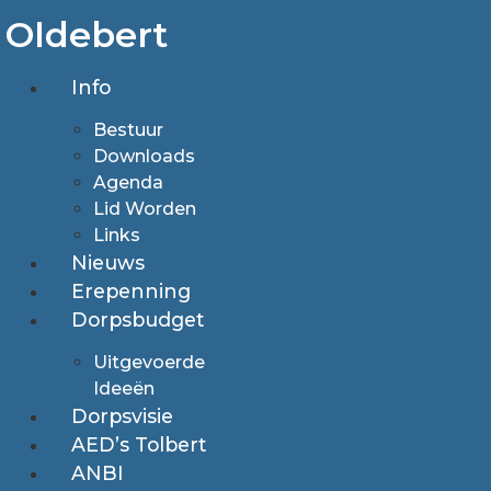
Ga
Oldebert
naar
de
Info
inhoud
Bestuur
Downloads
Agenda
Lid Worden
Links
Nieuws
Erepenning
Dorpsbudget
Uitgevoerde
Ideeën
Dorpsvisie
AED’s Tolbert
ANBI