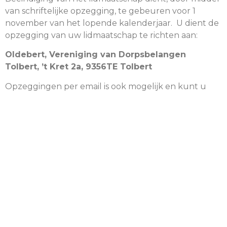
van schriftelijke opzegging, te gebeuren voor 1
november van het lopende kalenderjaar. U dient de
opzegging van uw lidmaatschap te richten aan:
Oldebert, Vereniging van Dorpsbelangen
Tolbert,
’t Kret 2a, 9356TE Tolbert
Opzeggingen per email is ook mogelijk en kunt u
richten aan:
bestuur@oldebert.nl
Voorletters
Tussenvoegsel
Achternaam