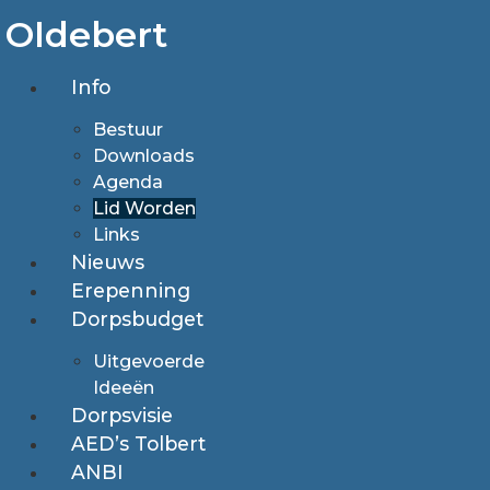
Ga
Oldebert
naar
de
Info
inhoud
Bestuur
Downloads
Agenda
Lid Worden
Links
Nieuws
Erepenning
Dorpsbudget
Uitgevoerde
Ideeën
Dorpsvisie
AED’s Tolbert
ANBI