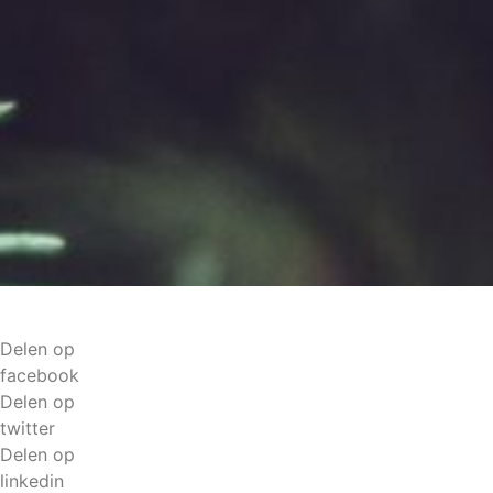
Delen op
facebook
Delen op
twitter
Delen op
linkedin