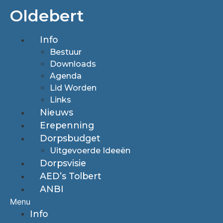
Ga
Oldebert
naar
de
Info
inhoud
Bestuur
Downloads
Agenda
Lid Worden
Links
Nieuws
Erepenning
Dorpsbudget
Uitgevoerde Ideeën
Dorpsvisie
AED’s Tolbert
ANBI
Menu
Info