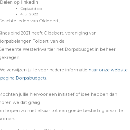
Delen op linkedin
Geplaatst op
4 juli 2022
Geachte leden van Oldebert,
Sinds eind 2021 heeft Oldebert, vereniging van
dorpsbelangen Tolbert, van de
Gemeente Westerkwartier het Dorpsbudget in beheer
gekregen.
We verwijzen jullie voor nadere informatie
naar onze website
(pagina Dorpsbudget)
.
Mochten jullie hiervoor een initiatief of idee hebben dan
horen we dat graag
en hopen zo met elkaar tot een goede besteding ervan te
komen.