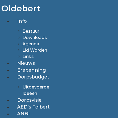
Ga
Oldebert
naar
de
Info
inhoud
Bestuur
Downloads
Agenda
Lid Worden
Links
Nieuws
Erepenning
Dorpsbudget
Uitgevoerde
Ideeën
Dorpsvisie
AED’s Tolbert
ANBI