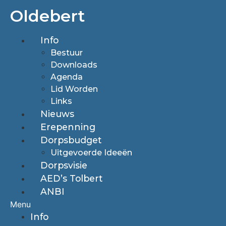
Ga
Oldebert
naar
de
Info
inhoud
Bestuur
Downloads
Agenda
Lid Worden
Links
Nieuws
Erepenning
Dorpsbudget
Uitgevoerde Ideeën
Dorpsvisie
AED’s Tolbert
ANBI
Menu
Info