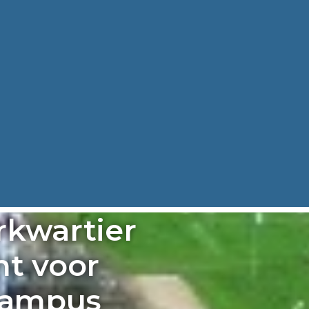
kwartier
ht voor
Campus