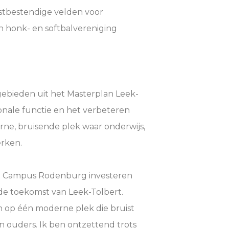
stbestendige velden voor
n honk- en softbalvereniging
gebieden uit het Masterplan Leek-
ionale functie en het verbeteren
ne, bruisende plek waar onderwijs,
erken.
n Campus Rodenburg investeren
de toekomst van Leek-Tolbert.
 op één moderne plek die bruist
en ouders. Ik ben ontzettend trots