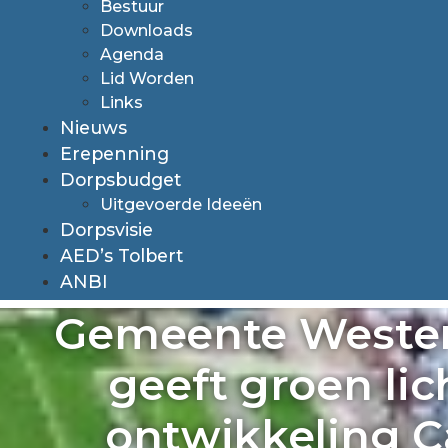
Bestuur
Downloads
Agenda
Lid Worden
Links
Nieuws
Erepenning
Dorpsbudget
Uitgevoerde Ideeën
Dorpsvisie
AED’s Tolbert
ANBI
Gemeente Wester
geeft groen lic
ontwikkeling 