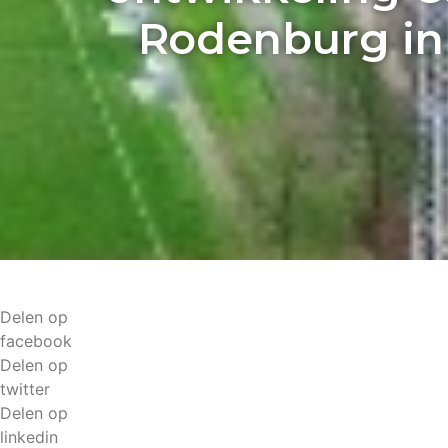
Rodenburg in
Delen op
facebook
Delen op
twitter
Delen op
linkedin