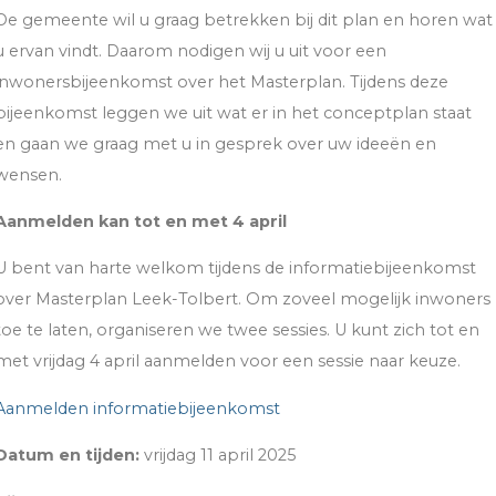
De gemeente wil u graag betrekken bij dit plan en horen wat
u ervan vindt. Daarom nodigen wij u uit voor een
inwonersbijeenkomst over het Masterplan. Tijdens deze
bijeenkomst leggen we uit wat er in het conceptplan staat
en gaan we graag met u in gesprek over uw ideeën en
wensen.
Aanmelden kan tot en met 4 april
U bent van harte welkom tijdens de informatiebijeenkomst
over Masterplan Leek-Tolbert. Om zoveel mogelijk inwoners
toe te laten, organiseren we twee sessies. U kunt zich tot en
met vrijdag 4 april aanmelden voor een sessie naar keuze.
Aanmelden informatiebijeenkomst
Datum en tijden:
vrijdag 11 april 2025