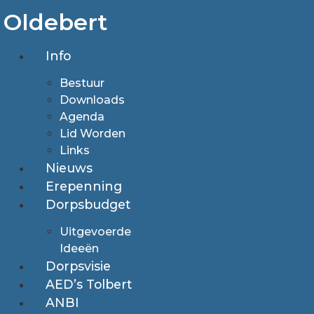
Ga
Oldebert
naar
de
Info
inhoud
Bestuur
Downloads
Agenda
Lid Worden
Links
Nieuws
Erepenning
Dorpsbudget
Uitgevoerde
Ideeën
Dorpsvisie
AED’s Tolbert
ANBI