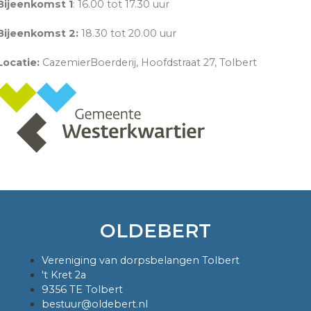
Bijeenkomst 1
: 16.00 tot 17.30 uur
Bijeenkomst 2:
18.30 tot 20.00 uur
Locatie:
CazemierBoerderij, Hoofdstraat 27, Tolbert
OLDEBERT
Vereniging van dorpsbelangen Tolbert
't Kret 2a
9356 TE Tolbert
bestuur@oldebert.nl