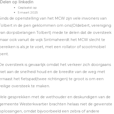
Delen op linkedin
Geplaatst op
5 maart 2025
Sinds de openstelling van het MCW zijn vele inwoners van
Tolbert in de pen geklommen om ons(Oldebert, vereniging
van dorpsbelangen Tolbert) mede te delen dat de oversteek
maar ook vanuit de wijk Sintmaheerdt het MCW slecht te
bereiken is als je te voet, met een rollator of scootmobiel
bent.
De oversteek is gevaarlijk omdat het verkeer zich doorgaans
niet aan de snelheid houd en de breedte van de weg met
ernaast het fietspad(twee richtingen) te groot is om een
veilige oversteek te maken.
Vele gesprekken met de wethouder en deskundigen van de
gemeente Westerkwartier brachten helaas niet de gewenste
oplossingen, omdat bijvoorbeeld een zebra of andere