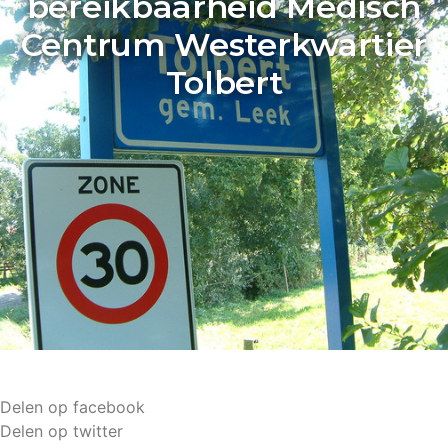
bereikbaarheid Medisch
Centrum Westerkwartier
Tolbert
Delen op facebook
Delen op twitter