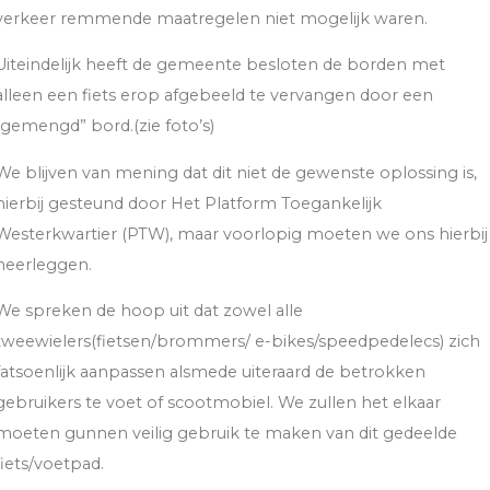
verkeer remmende maatregelen niet mogelijk waren.
Uiteindelijk heeft de gemeente besloten de borden met
alleen een fiets erop afgebeeld te vervangen door een
“gemengd” bord.(zie foto’s)
We blijven van mening dat dit niet de gewenste oplossing is,
hierbij gesteund door Het Platform Toegankelijk
Westerkwartier (PTW), maar voorlopig moeten we ons hierbij
neerleggen.
We spreken de hoop uit dat zowel alle
tweewielers(fietsen/brommers/ e-bikes/speedpedelecs) zich
fatsoenlijk aanpassen alsmede uiteraard de betrokken
gebruikers te voet of scootmobiel. We zullen het elkaar
moeten gunnen veilig gebruik te maken van dit gedeelde
fiets/voetpad.