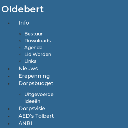
Ga
Oldebert
naar
de
Info
inhoud
Bestuur
Downloads
Agenda
Lid Worden
Links
Nieuws
Erepenning
Dorpsbudget
Uitgevoerde
Ideeën
Dorpsvisie
AED’s Tolbert
ANBI