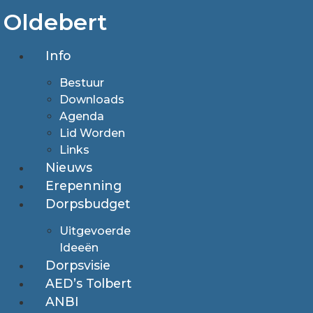
Ga
Oldebert
naar
de
Info
inhoud
Bestuur
Downloads
Agenda
Lid Worden
Links
Nieuws
Erepenning
Dorpsbudget
Uitgevoerde
Ideeën
Dorpsvisie
AED’s Tolbert
ANBI