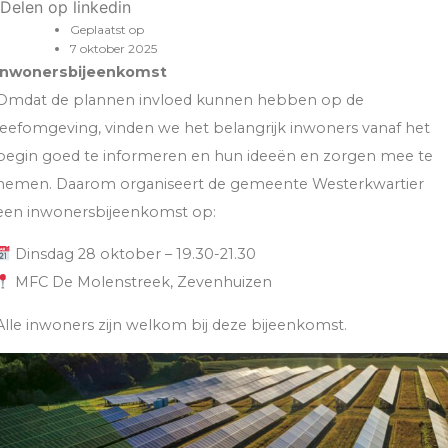
Delen op linkedin
Geplaatst op
7 oktober 2025
Inwonersbijeenkomst
Omdat de plannen invloed kunnen hebben op de
leefomgeving, vinden we het belangrijk inwoners vanaf het
begin goed te informeren en hun ideeën en zorgen mee te
nemen. Daarom organiseert de gemeente Westerkwartier
een inwonersbijeenkomst op:
Dinsdag 28 oktober – 19.30-21.30
MFC De Molenstreek, Zevenhuizen
Alle inwoners zijn welkom bij deze bijeenkomst.