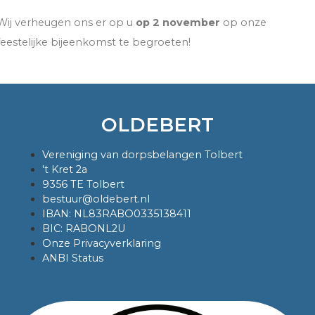
Wij verheugen ons er op u
op 2 november
op onze
feestelijke bijeenkomst te begroeten!
OLDEBERT
Vereniging van dorpsbelangen Tolbert
't Kret 2a
9356 TE Tolbert
bestuur@oldebert.nl
IBAN: NL83RABO0335138411
BIC: RABONL2U
Onze Privacyverklaring
ANBI Status