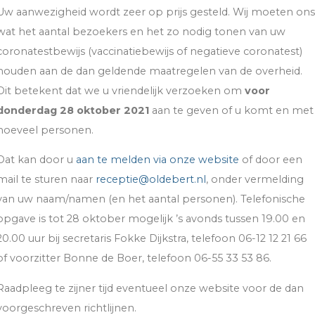
Uw aanwezigheid wordt zeer op prijs gesteld. Wij moeten ons
wat het aantal bezoekers en het zo nodig tonen van uw
coronatestbewijs (vaccinatiebewijs of negatieve coronatest)
houden aan de dan geldende maatregelen van de overheid.
Dit betekent dat we u vriendelijk verzoeken om
voor
donderdag 28 oktober 2021
aan te geven of u komt en met
hoeveel personen.
Dat kan door u
aan te melden via onze website
of door een
mail te sturen naar
receptie@oldebert.nl
, onder vermelding
van uw naam/namen (en het aantal personen). Telefonische
opgave is tot 28 oktober mogelijk ’s avonds tussen 19.00 en
20.00 uur bij secretaris Fokke Dijkstra, telefoon 06-12 12 21 66
of voorzitter Bonne de Boer, telefoon 06-55 33 53 86.
Raadpleeg te zijner tijd eventueel onze website voor de dan
voorgeschreven richtlijnen.