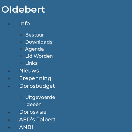
Ga
Oldebert
naar
de
Info
inhoud
Bestuur
Downloads
Agenda
Lid Worden
Links
Nieuws
Erepenning
Dorpsbudget
Uitgevoerde
Ideeën
Dorpsvisie
AED’s Tolbert
ANBI