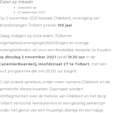
Delen op linkedin
Geplaatst op
27 september 2021
Op 2 november 2021 bestaat Oldebert, vereniging van
dorpsbelangen Tolbert precies
100 jaar
.
Graag nodigen wij onze leden, Tolberter
organisaties/verenigingen/stichtingen en overige
belangstellenden uit voor een feestelijke receptie, te houden
op
dinsdag 2 november 2021
vanaf
19.30 uur
in de
CazemierBoerderij, Hoofdstraat 27 te Tolbert
, met een
kort programma dat om 20.00 uur begint.
Er zijn enkele sprekers, onder meer namens Oldebert en de
gemeente Westerkwartier. Daarnaast worden
filmfragmenten over de historie van Oldebert en het dorp
Tolbert vertoond. Aansluitend is er een gezellig samenzijn
onder het genot van een muziekje, drankje en een hapje.