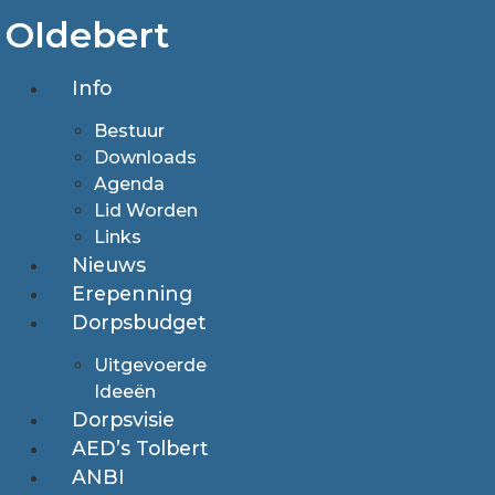
Ga
Oldebert
naar
de
Info
inhoud
Bestuur
Downloads
Agenda
Lid Worden
Links
Nieuws
Erepenning
Dorpsbudget
Uitgevoerde
Ideeën
Dorpsvisie
AED’s Tolbert
ANBI