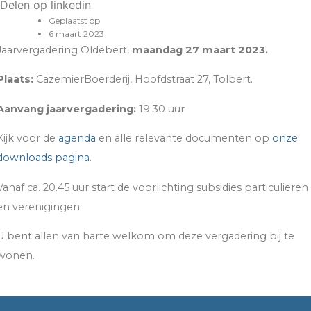
Delen op linkedin
Geplaatst op
6 maart 2023
Jaarvergadering Oldebert,
maandag 27 maart 2023.
Plaats:
CazemierBoerderij, Hoofdstraat 27, Tolbert.
Aanvang jaarvergadering:
19.30 uur
Kijk voor de
agenda
en alle relevante documenten op
onze
downloads pagina
.
Vanaf ca. 20.45 uur start de voorlichting subsidies particulieren
en verenigingen.
U bent allen van harte welkom om deze vergadering bij te
wonen.