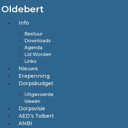
Ga
Oldebert
naar
de
Info
inhoud
Bestuur
Downloads
Agenda
Lid Worden
Links
Nieuws
Erepenning
Dorpsbudget
Uitgevoerde
Ideeën
Dorpsvisie
AED’s Tolbert
ANBI