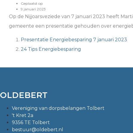
Geplaatst op
9 januari 2023
Op de Nijjoarsveziede van 7 januari 2023 heeft Mar
gemeente een presentatie gehouden over energiebes
Presentatie Energiebesparing 7 januari 2023
24 Tips Energiebesparing
OLDEBERT
Vereniging van dorpsbelangen Tolbert
't Kret 2a
9356 TE Tolbert
bestuur@oldebert.nl