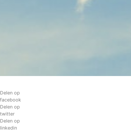
Delen op
facebook
Delen op
twitter
Delen op
linkedin