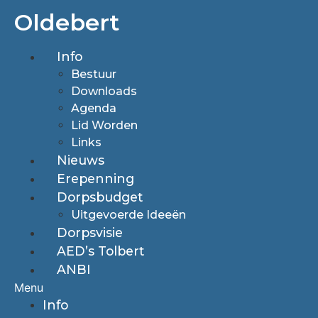
Ga
Oldebert
naar
de
Info
inhoud
Bestuur
Downloads
Agenda
Lid Worden
Links
Nieuws
Erepenning
Dorpsbudget
Uitgevoerde Ideeën
Dorpsvisie
AED’s Tolbert
ANBI
Menu
Info